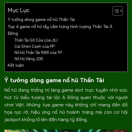
Mục Lục
Ý tưởng dòng game nổ hũ Thần Tài
Top 4 game nổ hũ lấy cảm hứng hình tượng Thần Tài Á
Đông
Thần Tài Gõ Cửa của JILI
Cai Shen Cash của PP
Nổ Hũ Thần Tài 888 của TP
Nổ Hũ Vàng JDB
Kết luận
Ý tưởng dòng game nổ hũ Thần Tài
Nổ hũ đang thống trị làng game slot trực tuyến nhờ sức
hút từ biểu tượng tài lộc Á Đông quen thuộc với người
chơi Việt. Những tựa game này không chỉ mang đến đồ
họa rực rỡ, hiệu ứng nổ hũ hoành tráng mà còn cơ hội
jackpot khổng lồ lên đến hàng tỷ đồng.