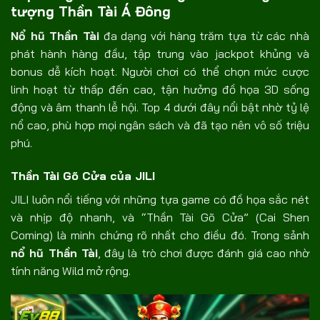
tượng Thần Tài Á Đông
Nổ hũ Thần Tài
đa dạng với hàng trăm tựa từ các nhà
phát hành hàng đầu, tập trung vào jackpot khủng và
bonus dễ kích hoạt. Người chơi có thể chọn mức cược
linh hoạt từ thấp đến cao, tận hưởng đồ họa 3D sống
động và âm thanh lễ hội. Top 4 dưới đây nổi bật nhờ tỷ lệ
nổ cao, phù hợp mọi ngân sách và đã tạo nên vô số triệu
phú.
Thần Tài Gõ Cửa của JILI
JILI luôn nổi tiếng với những tựa game có đồ họa sắc nét
và nhịp độ nhanh, và “Thần Tài Gõ Cửa” (Cai Shen
Coming) là minh chứng rõ nhất cho điều đó. Trong sảnh
nổ hũ Thần Tài
, đây là trò chơi được đánh giá cao nhờ
tính năng Wild mở rộng.