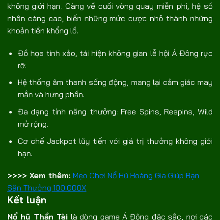
không giới hạn. Càng về cuối vòng quay miễn phí, hệ số
nhân càng cao, biến những mức cược nhỏ thành những
khoản tiền khổng lồ.
Đồ họa tinh xảo, tái hiện không gian lễ hội Á Đông rực
rỡ.
Hệ thống âm thanh sống động, mang lại cảm giác may
mắn và hưng phấn.
Đa dạng tính năng thưởng: Free Spins, Respins, Wild
mở rộng.
Cơ chế Jackpot lũy tiến với giá trị thưởng không giới
hạn.
>>>> Xem thêm:
Mẹo Chơi Nổ Hũ Hoàng Gia Giúp Bạn
Săn Thưởng 100.000X
Kết luận
Nổ hũ Thần Tài
là dòng game Á Đông đặc sắc, nơi các