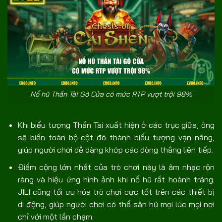
Nổ hũ Thần Tài Gõ Cửa có mức RTP vượt trội 98%
Khi biểu tượng Thần Tài xuất hiện ở các trục giữa, ông
sẽ biến toàn bộ cột đó thành biểu tượng vạn năng,
giúp người chơi dễ dàng khớp các dòng thắng liên tiếp.
Điểm cộng lớn nhất của trò chơi này là âm nhạc rộn
ràng và hiệu ứng hình ảnh khi nổ hũ rất hoành tráng.
JILI cũng tối ưu hóa trò chơi cực tốt trên các thiết bị
di động, giúp người chơi có thể săn hũ mọi lúc mọi nơi
chỉ với một lần chạm.