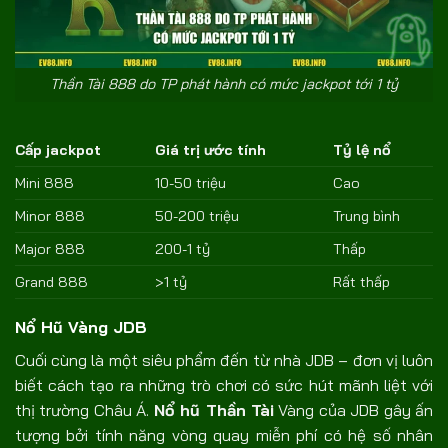
Thần Tài 888 do TP phát hành có mức jackpot tới 1 tỷ
Cấp jackpot
Giá trị ước tính
Tỷ lệ nổ
Mini 888
10-50 triệu
Cao
Minor 888
50-200 triệu
Trung bình
Major 888
200-1 tỷ
Thấp
Grand 888
>1 tỷ
Rất thấp
Nổ Hũ Vàng JDB
Cuối cùng là một siêu phẩm đến từ nhà JDB – đơn vị luôn
biết cách tạo ra những trò chơi có sức hút mãnh liệt với
thị trường Châu Á.
Nổ hũ Thần Tài
Vàng của JDB gây ấn
tượng bởi tính năng vòng quay miễn phí có hệ số nhân