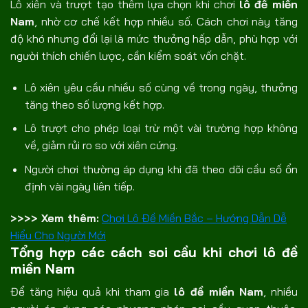
Lô xiên và trượt tạo thêm lựa chọn khi chơi
lô đề miền
Nam
, nhờ cơ chế kết hợp nhiều số. Cách chơi này tăng
độ khó nhưng đổi lại là mức thưởng hấp dẫn, phù hợp với
người thích chiến lược, cần kiểm soát vốn chặt.
Lô xiên yêu cầu nhiều số cùng về trong ngày, thưởng
tăng theo số lượng kết hợp.
Lô trượt cho phép loại trừ một vài trường hợp không
về, giảm rủi ro so với xiên cứng.
Người chơi thường áp dụng khi đã theo dõi cầu số ổn
định vài ngày liên tiếp.
>>>> Xem thêm:
Chơi Lô Đề Miền Bắc – Hướng Dẫn Dễ
Hiểu Cho Người Mới
Tổng hợp các cách soi cầu khi chơi lô đề
miền Nam
Để tăng hiệu quả khi tham gia
lô đề miền Nam
, nhiều