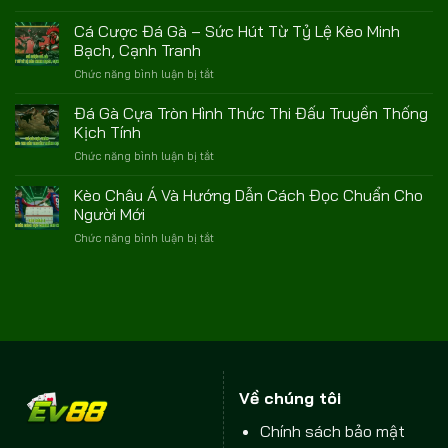
Cách
–
Chơi
Cá Cược Đá Gà – Sức Hút Từ Tỷ Lệ Kèo Minh
Hướng
Lô
Dẫn
Bạch, Cạnh Tranh
Đề
Dễ
ở
Chức năng bình luận bị tắt
Miền
Hiểu
Cá
Nam
Cho
Cược
Đá Gà Cựa Tròn Hình Thức Thi Đấu Truyền Thống
Dễ
Người
Đá
Hiểu
Kịch Tính
Mới
Gà
&
ở
Chức năng bình luận bị tắt
–
Bí
Đá
Sức
Quyết
Gà
Kèo Châu Á Và Hướng Dẫn Cách Đọc Chuẩn Cho
Hút
Chọn
Cựa
Từ
Người Mới
Số
Tròn
Tỷ
Chuẩn
ở
Chức năng bình luận bị tắt
Hình
Lệ
Kèo
Thức
Kèo
Châu
Thi
Minh
Á
Đấu
Bạch,
Và
Truyền
Cạnh
Hướng
Thống
Tranh
Dẫn
Kịch
Cách
Tính
Đọc
Chuẩn
Về chúng tôi
Cho
Người
Chính sách bảo mật
Mới