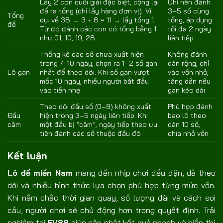
Lấy 2 con cuối giải đặc biệt, cộng lại
Chỉ nên đánh
để ra tổng (chỉ lấy hàng đơn vị). Ví
3–5 số cùng
Tổng
dụ: về 38 → 3 + 8 = 11 → lấy tổng 1.
tổng, áp dụng
đề
Từ đó đánh các con có tổng bằng 1
tối đa 2 ngày
như 01, 10, 19, 28
liên tiếp
Thống kê các số chưa xuất hiện
Không đánh
trong 7–10 ngày, chọn ra 1–2 số gan
dàn rộng, chỉ
Lô gan
nhất để theo dõi. Khi số gan vượt
vào vốn nhỏ,
mốc 10 ngày, nhiều người bắt đầu
tăng dần nếu
vào tiền nhẹ
gan kéo dài
Theo dõi đầu số (0–9) không xuất
Phù hợp đánh
Đầu
hiện trong 3–5 ngày liên tiếp. Khi
bao lô theo
câm
một đầu bị “câm”, ngày tiếp theo ưu
dàn 10 số,
tiên đánh các số thuộc đầu đó
chia nhỏ vốn
Kết luận
Lô đề miền Nam
mang đến nhịp chơi đều đặn, dễ theo
dõi và nhiều hình thức lựa chọn phù hợp từng mức vốn.
Khi nắm chắc thời gian quay, số lượng đài và cách soi
cầu, người chơi sẽ chủ động hơn trong quyết định. Trải
nghiệm tại
EV88
giúp cập nhật kết quả nhanh và hiển thị