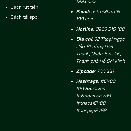
199.com/
Cách rút tiền
Email:
hotro@betflik-
Cách tải app
199.com
Hotline:
0903 510 188
Địa chỉ:
32 Thoại Ngọc
Hầu, Phường Hoà
Thanh, Quận Tân Phú,
Thành phố Hồ Chí Minh
Zipcode
: 700000
Hashtags:
#EV88
#EV88casino
#slotgameEV88
#nhacaiEV88
#dangkyEV88