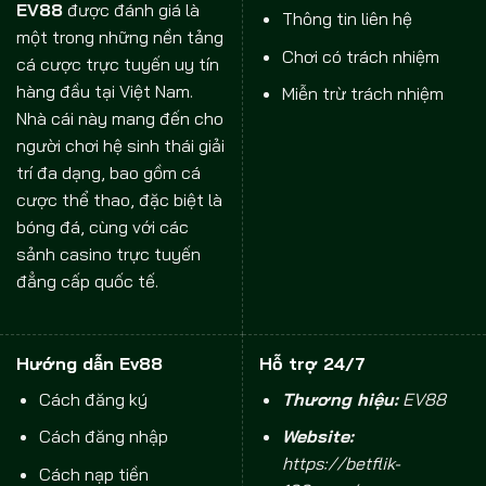
EV88
được đánh giá là
Thông tin liên hệ
một trong những nền tảng
Chơi có trách nhiệm
cá cược trực tuyến uy tín
hàng đầu tại Việt Nam.
Miễn trừ trách nhiệm
Nhà cái này mang đến cho
người chơi hệ sinh thái giải
trí đa dạng, bao gồm cá
cược thể thao, đặc biệt là
bóng đá, cùng với các
sảnh casino trực tuyến
đẳng cấp quốc tế.
Hướng dẫn Ev88
Hỗ trợ 24/7
Cách đăng ký
Thương hiệu:
EV88
Cách đăng nhập
Website:
https://betflik-
Cách nạp tiền