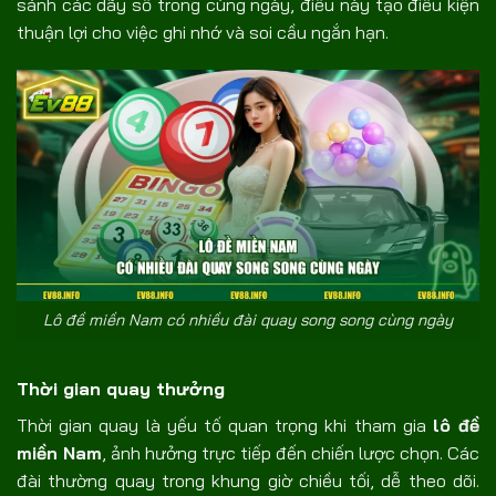
sánh các dãy số trong cùng ngày, điều này tạo điều kiện
thuận lợi cho việc ghi nhớ và soi cầu ngắn hạn.
Lô đề miền Nam có nhiều đài quay song song cùng ngày
Thời gian quay thưởng
Thời gian quay là yếu tố quan trọng khi tham gia
lô đề
miền Nam
, ảnh hưởng trực tiếp đến chiến lược chọn. Các
đài thường quay trong khung giờ chiều tối, dễ theo dõi.