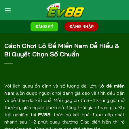
Bỏ
qua
nội
dung
ĐĂNG KÝ
ĐĂNG NHẬP
Cách Chơi Lô Đề Miền Nam Dễ Hiểu &
Bí Quyết Chọn Số Chuẩn
Với lịch quay ổn định và số lượng đài lớn,
lô đề miền
Nam
luôn được người chơi đánh giá cao về tính đều đặn
và dễ theo dõi kết quả. Mỗi ngày có từ 3–4 khung giờ mở
thưởng, giúp người chơi chủ động thời gian tham gia. Khi
trải nghiệm tại
EV88
, toàn bộ kết quả được cập nhật
nhanh sau 1–2 phút quay thưởng. Giao diện hiển thị rõ