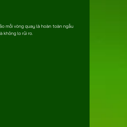
o mỗi vòng quay là hoàn toàn ngẫu
 không lo rủi ro.