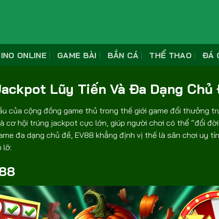
INO ONLINE
GAME BÀI
BẮN CÁ
THỂ THAO
ĐÁ 
ackpot Lũy Tiến Và Đa Dạng Chủ
u của cộng đồng game thủ trong thế giới game đổi thưởng trực
t là cơ hội trúng jackpot cực lớn, giúp người chơi có thể “đổi đ
game đa dạng chủ đề,
EV88
khẳng định vị thế là sân chơi uy t
 lỡ.
V88