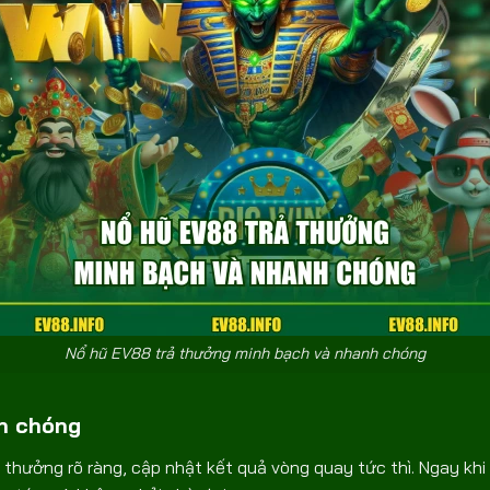
Nổ hũ EV88 trả thưởng minh bạch và nhanh chóng
nh chóng
 thưởng rõ ràng, cập nhật kết quả vòng quay tức thì. Ngay khi