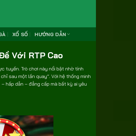
GÀ
XỔ SỐ
HƯỚNG DẪN
 Đề Với RTP Cao
 tuyến. Trò chơi này nổi bật nhờ tính
ời chỉ sau một lần quay”. Với hệ thống minh
ín – hấp dẫn – đẳng cấp mà bất kỳ ai yêu