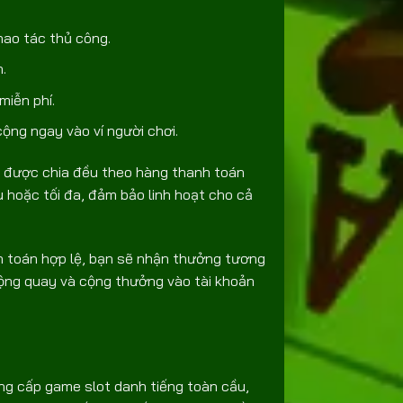
hao tác thủ công.
.
iễn phí.
ộng ngay vào ví người chơi.
hể được chia đều theo hàng thanh toán
 hoặc tối đa, đảm bảo linh hoạt cho cả
nh toán hợp lệ, bạn sẽ nhận thưởng tương
 động quay và cộng thưởng vào tài khoản
ng cấp game slot danh tiếng toàn cầu,