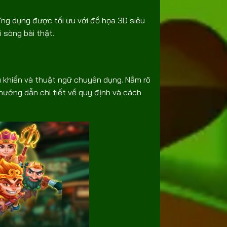
Ứng dụng được tối ưu với đồ họa 3D siêu
 sòng bài thật.
ều khiển và thuật ngữ chuyên dụng. Nắm rõ
hướng dẫn chi tiết về quy định và cách