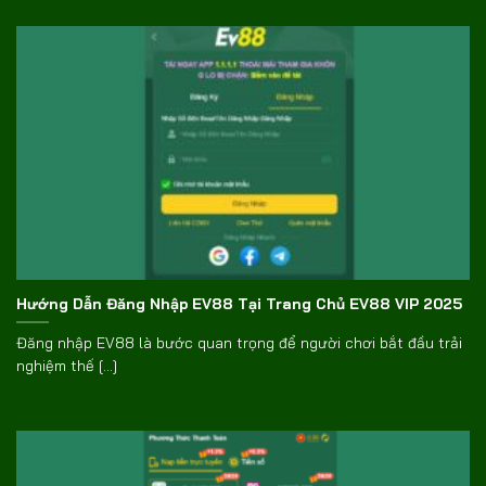
Hướng Dẫn Đăng Nhập EV88 Tại Trang Chủ EV88 VIP 2025
Đăng nhập EV88 là bước quan trọng để người chơi bắt đầu trải
nghiệm thế [...]